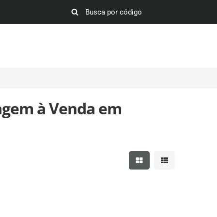
agem à Venda em
Mostrar resultados em 
Mostrar resultad