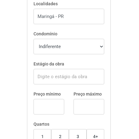
Localidades
Condomínio
Estágio da obra
Preço mínimo
Preço máximo
Quartos
1
2
3
4+