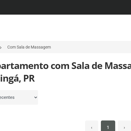
Com Sala de Massagem
partamento com Sala de Mass
ingá, PR
por
‹
1
›