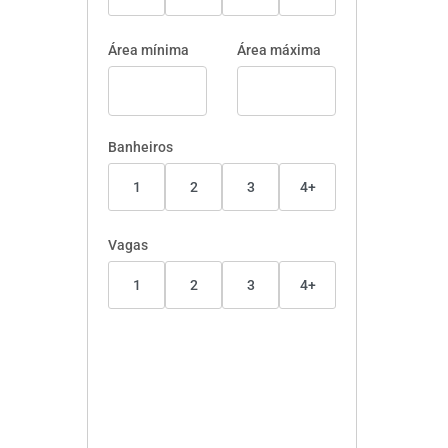
Área mínima
Área máxima
Banheiros
1
2
3
4+
Vagas
1
2
3
4+