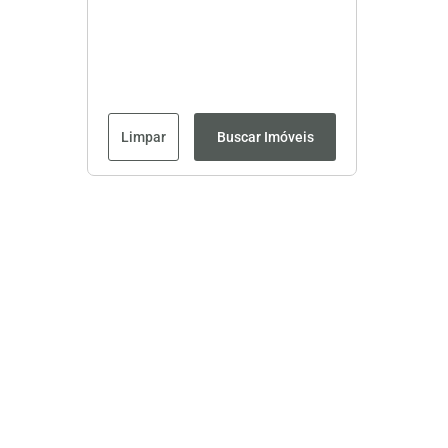
Limpar
Buscar Imóveis
Página inicial
CRECI: 8593J