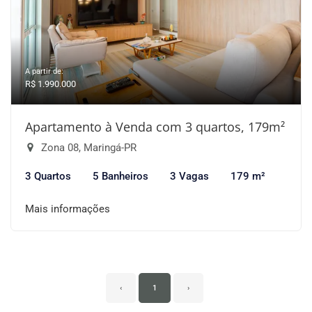
A partir de:
R$ 1.990.000
Apartamento à Venda com 3 quartos, 179m²
Zona 08, Maringá-PR
3 Quartos
5 Banheiros
3 Vagas
179 m²
Mais informações
‹
1
›