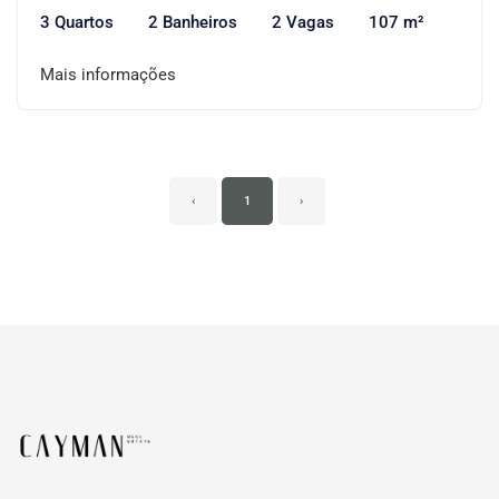
3 Quartos
2 Banheiros
2 Vagas
107 m²
Mais informações
‹
1
›
Página inicial