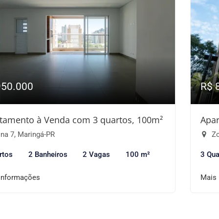
950.000
R$ 
tamento à Venda com 3 quartos, 100m²
Apar
na 7, Maringá-PR
Zo
rtos
2 Banheiros
2 Vagas
100 m²
3 Qua
informações
Mais