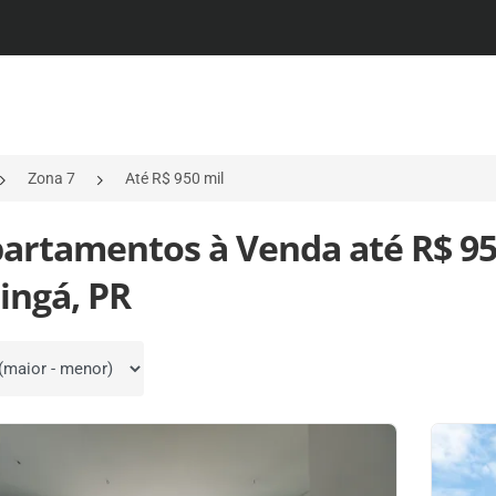
Zona 7
Até R$ 950 mil
partamentos à Venda até R$ 95
ingá, PR
por