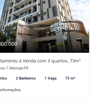
800.000
tamento à Venda com 3 quartos, 73m²
na 7, Maringá-PR
rtos
2 Banheiros
1 Vaga
73 m²
 informações