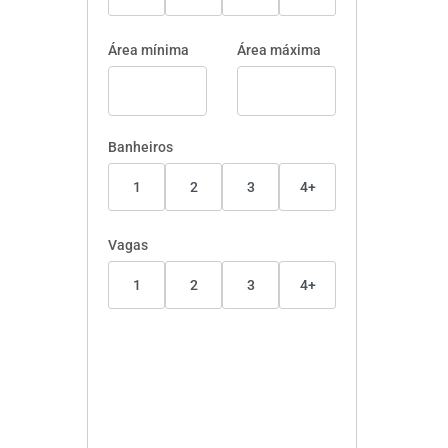
Área mínima
Área máxima
Banheiros
1
2
3
4+
Vagas
1
2
3
4+