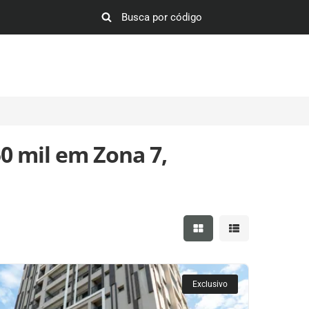
0 mil em Zona 7,
Mostrar resultados em 
Mostrar resultad
Exclusivo