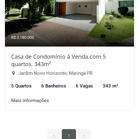
R$ 3.180.000
Casa de Condomínio à Venda com 5
quartos, 343m²
Jardim Novo Horizonte, Maringá-PR
5 Quartos
6 Banheiros
6 Vagas
343 m²
Mais informações
‹
1
›