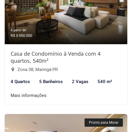
A partir de:
R$ 3.950.000
Casa de Condomínio à Venda com 4
quartos, 540m²
Zona 08, Maringá-PR
4 Quartos
5 Banheiros
2 Vagas
540 m²
Mais informações
Pronto para Morar