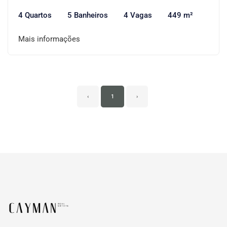
4 Quartos
5 Banheiros
4 Vagas
449 m²
Mais informações
‹
1
›
Página inicial