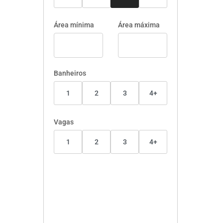
Área mínima
Área máxima
Banheiros
1
2
3
4+
Vagas
1
2
3
4+