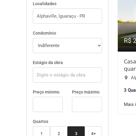
Localidades
Condomínio
R$ 
Casa
Estágio da obra
quar
Alp
3 Qua
Preço mínimo
Preço máximo
Mais 
Quartos
1
2
3
4+