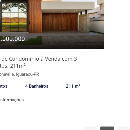
2.000.000
 de Condomínio à Venda com 3
tos, 211m²
haville, Iguaraçu-PR
rtos
4 Banheiros
211 m²
informações