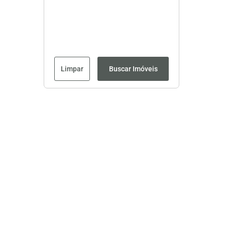
Limpar
Buscar Imóveis
Página inicial
CRECI: 8593J