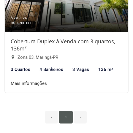
A partir de:
R$ 1.780.000
Cobertura Duplex à Venda com 3 quartos,
136m²
Zona 03, Maringá-PR
3 Quartos
4 Banheiros
3 Vagas
136 m²
Mais informações
‹
1
›