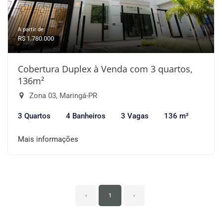
A partir de:
R$ 1.780.000
Cobertura Duplex à Venda com 3 quartos,
136m²
Zona 03, Maringá-PR
3 Quartos
4 Banheiros
3 Vagas
136 m²
Mais informações
‹
1
›