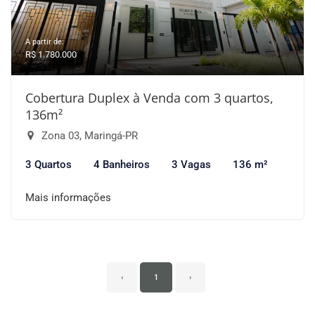
A partir de:
R$ 1.780.000
Cobertura Duplex à Venda com 3 quartos,
136m²
Zona 03, Maringá-PR
3 Quartos
4 Banheiros
3 Vagas
136 m²
Mais informações
‹
1
›