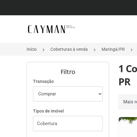
Página inicial
Início
Coberturas à venda
Maringá/PR
1 C
Filtro
PR
Transação
Ordenar 
Tipos de imóvel