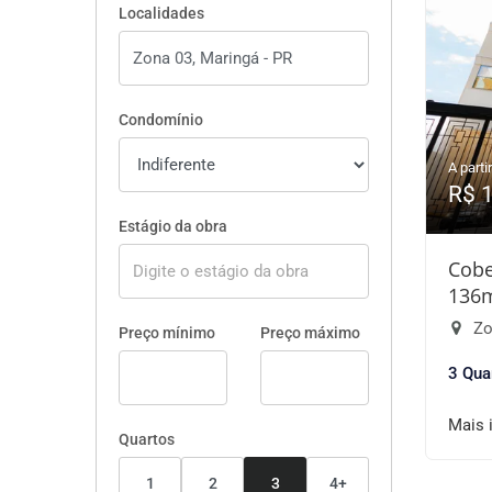
Localidades
Condomínio
A partir
R$ 
Estágio da obra
Cobe
136
Zo
Preço mínimo
Preço máximo
3 Qua
Mais 
Quartos
1
2
3
4+