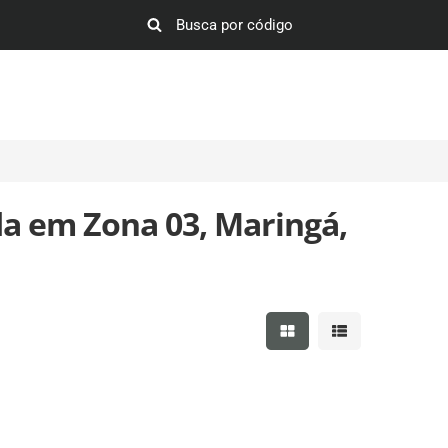
a em Zona 03, Maringá,
Mostrar resultados em 
Mostrar resultad