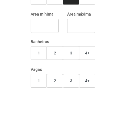
Área mínima
Área máxima
Banheiros
1
2
3
4+
Vagas
1
2
3
4+