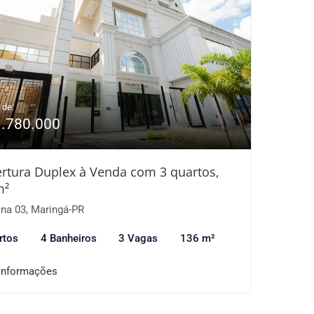
 de:
1.780.000
rtura Duplex à Venda com 3 quartos,
m²
na 03, Maringá-PR
rtos
4 Banheiros
3 Vagas
136 m²
informações