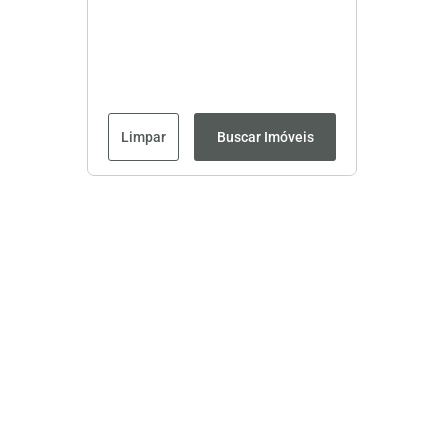
Limpar
Buscar Imóveis
Página inicial
CRECI: 8593J