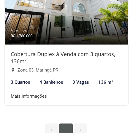
A partir de:
R$ 1.780.000
Cobertura Duplex à Venda com 3 quartos,
136m²
Zona 03, Maringá-PR
3 Quartos
4 Banheiros
3 Vagas
136 m²
Mais informações
‹
1
›