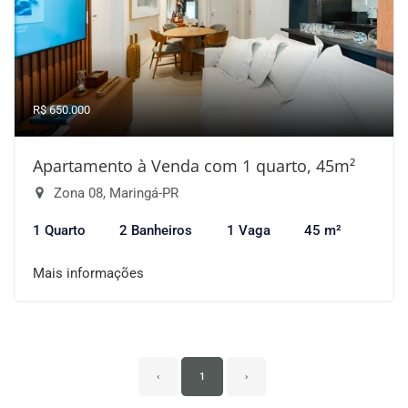
R$ 650.000
Apartamento à Venda com 1 quarto, 45m²
Zona 08, Maringá-PR
1 Quarto
2 Banheiros
1 Vaga
45 m²
Mais informações
‹
1
›