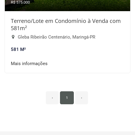
R$ 575.000
Terreno/Lote em Condomínio à Venda com
581m²
Gleba Ribeirão Centenário, Maringá-PR
581 M²
Mais informações
‹
1
›