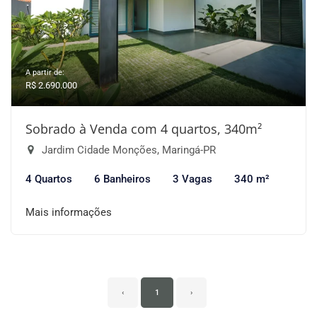
A partir de:
R$ 2.690.000
Sobrado à Venda com 4 quartos, 340m²
Jardim Cidade Monções, Maringá-PR
4 Quartos
6 Banheiros
3 Vagas
340 m²
Mais informações
‹
1
›