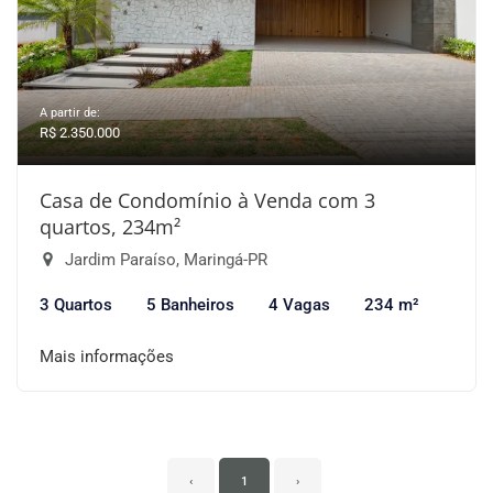
A partir de:
R$ 2.350.000
Casa de Condomínio à Venda com 3
quartos, 234m²
Jardim Paraíso, Maringá-PR
3 Quartos
5 Banheiros
4 Vagas
234 m²
Mais informações
‹
1
›