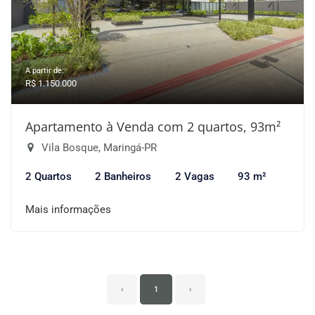
A partir de:
R$ 1.150.000
Apartamento à Venda com 2 quartos, 93m²
Vila Bosque, Maringá-PR
2 Quartos
2 Banheiros
2 Vagas
93 m²
Mais informações
‹
1
›