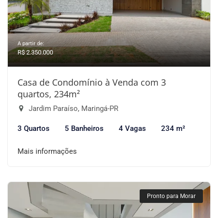
A partir de:
R$ 2.350.000
Casa de Condomínio à Venda com 3
quartos, 234m²
Jardim Paraíso, Maringá-PR
3 Quartos
5 Banheiros
4 Vagas
234 m²
Mais informações
Pronto para Morar