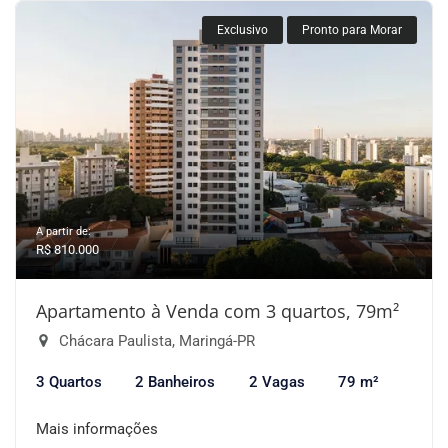
Exclusivo
Pronto para Morar
A partir de:
R$ 810.000
Apartamento à Venda com 3 quartos, 79m²
Chácara Paulista, Maringá-PR
3 Quartos
2 Banheiros
2 Vagas
79 m²
Mais informações