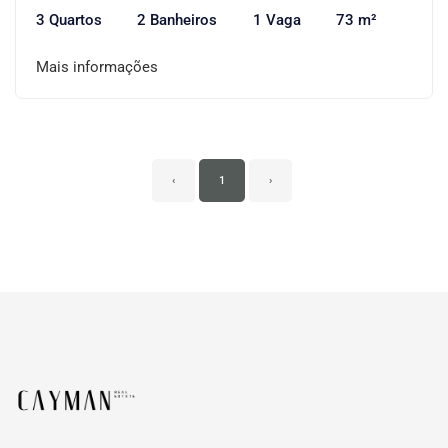
3 Quartos
2 Banheiros
1 Vaga
73 m²
Mais informações
‹
1
›
Página inicial