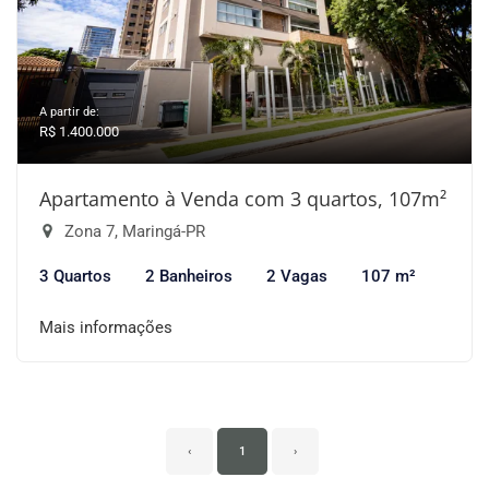
A partir de:
R$ 1.400.000
Apartamento à Venda com 3 quartos, 107m²
Zona 7, Maringá-PR
3 Quartos
2 Banheiros
2 Vagas
107 m²
Mais informações
‹
1
›