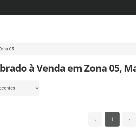
Zona 05
obrado à Venda em Zona 05, Ma
por
‹
1
›