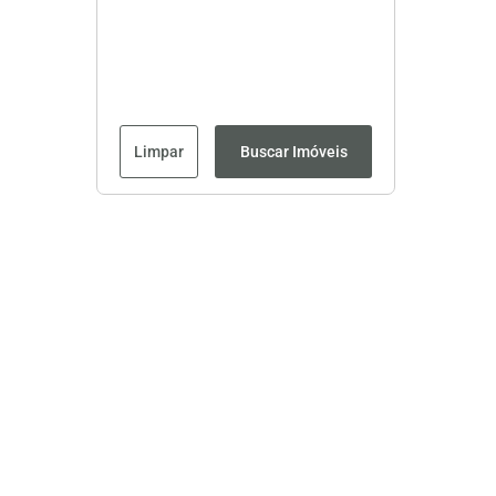
Limpar
Buscar Imóveis
Página inicial
CRECI: 8593J