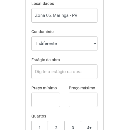
Localidades
Condomínio
Estágio da obra
Preço mínimo
Preço máximo
Quartos
1
2
3
4+