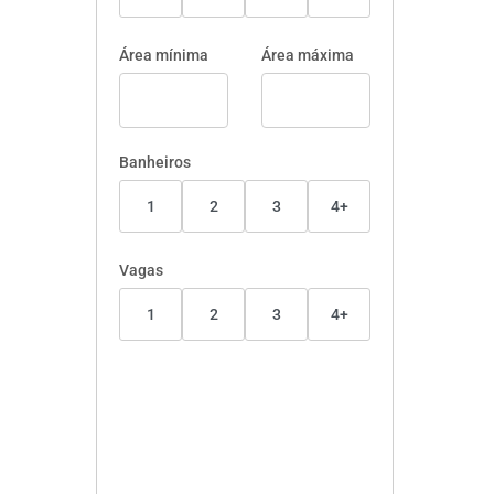
Área mínima
Área máxima
Banheiros
1
2
3
4+
Vagas
1
2
3
4+