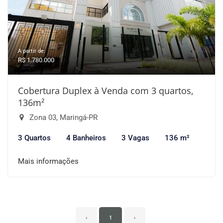
A partir de:
R$ 1.780.000
Cobertura Duplex à Venda com 3 quartos,
136m²
Zona 03, Maringá-PR
3 Quartos
4 Banheiros
3 Vagas
136 m²
Mais informações
‹
1
›